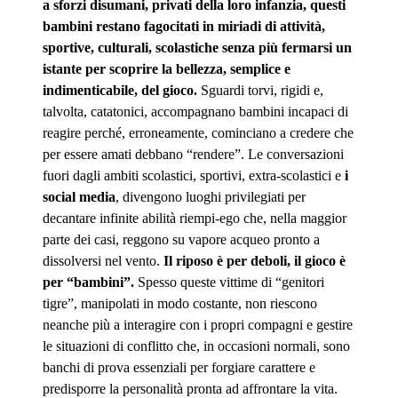
a sforzi disumani, privati della loro infanzia, questi
bambini restano fagocitati in miriadi di attività,
sportive, culturali, scolastiche senza più fermarsi un
istante per scoprire la bellezza, semplice e
indimenticabile, del gioco.
Sguardi torvi, rigidi e,
talvolta, catatonici, accompagnano bambini incapaci di
reagire perché, erroneamente, cominciano a credere che
per essere amati debbano “rendere”. Le conversazioni
fuori dagli ambiti scolastici, sportivi, extra-scolastici e
i
social media
, divengono luoghi privilegiati per
decantare infinite abilità riempi-ego che, nella maggior
parte dei casi, reggono su vapore acqueo pronto a
dissolversi nel vento.
Il riposo è per deboli, il gioco è
per “bambini”.
Spesso queste vittime di “genitori
tigre”, manipolati in modo costante, non riescono
neanche più a interagire con i propri compagni e gestire
le situazioni di conflitto che, in occasioni normali, sono
banchi di prova essenziali per forgiare carattere e
predisporre la personalità pronta ad affrontare la vita.