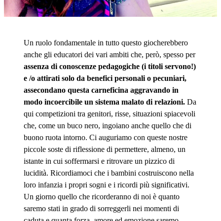
Un ruolo fondamentale in tutto questo giocherebbero
anche gli educatori dei vari ambiti che, però, spesso per
assenza di conoscenze pedagogiche (i titoli servono!)
e /o attirati solo da benefici personali o pecuniari,
assecondano questa carneficina aggravando in
modo incoercibile un sistema malato di relazioni.
Da
qui competizioni tra genitori, risse, situazioni spiacevoli
che, come un buco nero, ingoiano anche quello che di
buono ruota intorno. Ci auguriamo con queste nostre
piccole soste di riflessione di permettere, almeno, un
istante in cui soffermarsi e ritrovare un pizzico di
lucidità. Ricordiamoci che i bambini costruiscono nella
loro infanzia i propri sogni e i ricordi più significativi.
Un giorno quello che ricorderanno di noi è quanto
saremo stati in grado di sorreggerli nei momenti di
caduta e quanta forza, amore ed emozione saremo