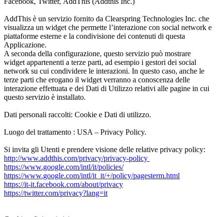
Facebook, Twitter,
AddThis (Addthis Inc.)
AddThis è un servizio fornito da Clearspring Technologies Inc. che
visualizza un widget che permette l’interazione con social network e
piattaforme esterne e la condivisione dei contenuti di questa
Applicazione.
A seconda della configurazione, questo servizio può mostrare
widget appartenenti a terze parti, ad esempio i gestori dei social
network su cui condividere le interazioni. In questo caso, anche le
terze parti che erogano il widget verranno a conoscenza delle
interazione effettuata e dei Dati di Utilizzo relativi alle pagine in cui
questo servizio è installato.
Dati personali raccolti: Cookie e Dati di utilizzo.
Luogo del trattamento : USA – Privacy Policy
.
Si invita gli Utenti e prendere visione delle relative privacy policy:
http://www.addthis.com/privacy/privacy-policy
https://www.google.com/intl/it/policies/
https://www.google.com/intl/it_it/+/policy/pagesterm.html
https://it-it.facebook.com/about/privacy
https://twitter.com/privacy?lang=it