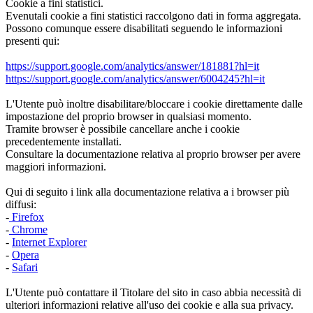
Cookie a fini statistici.
Evenutali cookie a fini statistici raccolgono dati in forma aggregata.
Possono comunque essere disabilitati seguendo le informazioni
presenti qui:
https://support.google.com/analytics/answer/181881?hl=it
https://support.google.com/analytics/answer/6004245?hl=it
L'Utente può inoltre disabilitare/bloccare i cookie direttamente dalle
impostazione del proprio browser in qualsiasi momento.
Tramite browser è possibile cancellare anche i cookie
precedentemente installati.
Consultare la documentazione relativa al proprio browser per avere
maggiori informazioni.
Qui di seguito i link alla documentazione relativa a i browser più
diffusi:
-
Firefox
-
Chrome
-
Internet Explorer
-
Opera
-
Safari
L'Utente può contattare il Titolare del sito in caso abbia necessità di
ulteriori informazioni relative all'uso dei cookie e alla sua privacy.