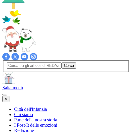
Cerca
Salta menù
×
Città dell'Infanzia
Chi siamo
Parte della nostra storia
I Post-It delle emozioni
Redazione