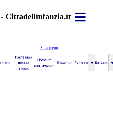
- Cittadellinfanzia.it
Salta menù
Parte della
I Post-It
i siamo
nostra
Redazione
Progetti
Rubriche
▼
delle emozioni
storia